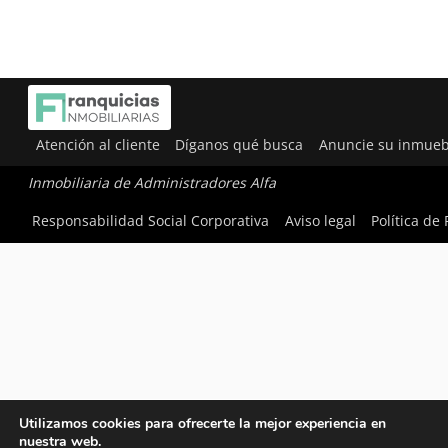
Atención al cliente
Díganos qué busca
Anuncie su inmueb
Inmobiliaria de Administradores Alfa
Responsabilidad Social Corporativa
Aviso legal
Política de
Utilizamos cookies para ofrecerte la mejor experiencia en
nuestra web.