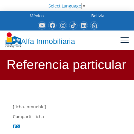
Select Language
▼
México
Bolivia
Alfa Inmobiliaria
Referencia particular
[ficha-inmueble]
Compartir ficha