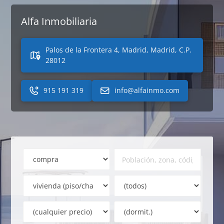
Alfa Inmobiliaria
Palos de la Frontera 4, Madrid, Madrid, C.P.
28012
915 191 319
info@alfainmo.com