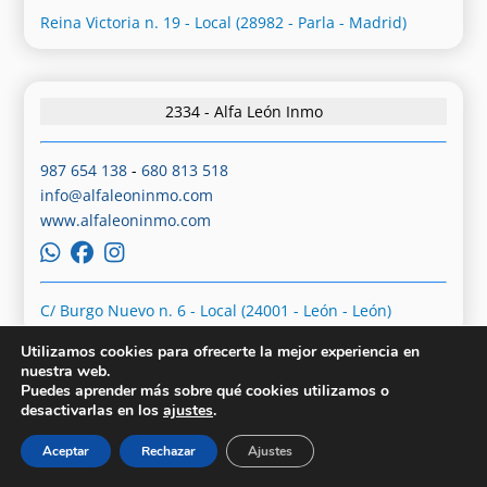
Reina Victoria n. 19 - Local (28982 - Parla - Madrid)
2334 - Alfa León Inmo
987 654 138
-
680 813 518
info@alfaleoninmo.com
www.alfaleoninmo.com
C/ Burgo Nuevo n. 6 - Local (24001 - León - León)
Utilizamos cookies para ofrecerte la mejor experiencia en
nuestra web.
Puedes aprender más sobre qué cookies utilizamos o
2340 - Alfa Residencial Seseña
desactivarlas en los
ajustes
.
Aceptar
Rechazar
Ajustes
825 850 648
-
614 214 958
marcosrojo@alfaresidencialsesena.com