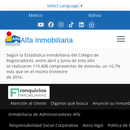
Select Language
▼
México
Bolivia
Alfa Inmobiliaria
Según la Estadística Inmobiliaria del Colegio de
Registradores, entre abril y junio de este año
se realizaron 119.408 compraventas de vivienda, un 10,7%
más que en el mismo trimestre
de 2016.
Atención al cliente
Díganos qué busca
Anuncie su inmueb
Inmobiliaria de Administradores Alfa
Responsabilidad Social Corporativa
Aviso legal
Política de