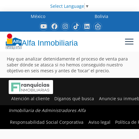
Select Language
▼
México
Bolivia
Alfa Inmobiliaria
Hay que analizar detenidamente el proceso de venta para
saber dónde se atasca si no hemos conseguido nuestro
objetivo en seis meses y antes de ‘tocar’ el precio.
Atención al cliente
Díganos qué busca
Anuncie su inmueb
Inmobiliaria de Administradores Alfa
Responsabilidad Social Corporativa
Aviso legal
Política de