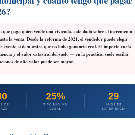
municipal y cuánto tengo que pagar 
26?
o que paga quien vende una vivienda, calculado sobre el incremento
asta la venta. Desde la reforma de 2021, el vendedor puede elegir
r exento si demuestra que no hubo ganancia real. El importe varía
encia y el valor catastral del suelo — en la práctica, suele oscilar
ciones de alto valor puede ser mayor.
30
25%
29
AS DE
TIPO MÁXIMO
AÑOS DE
LAZO
LEGAL
EXPERIENCIA