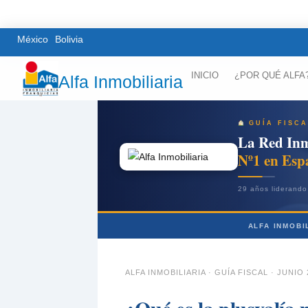
México
Bolivia
INICIO
¿POR QUÉ ALFA
Alfa Inmobiliaria
GUÍA FISCA
La Red Inm
Nº1 en Esp
29 años liderando 
ALFA INMOBI
ALFA INMOBILIARIA · GUÍA FISCAL · JUNIO 