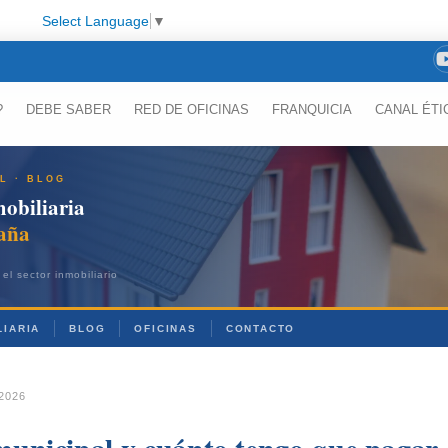
Select Language
▼
?
DEBE SABER
RED DE OFICINAS
FRANQUICIA
CANAL ÉTI
L · BLOG
obiliaria
aña
el sector inmobiliario
LIARIA
BLOG
OFICINAS
CONTACTO
2026