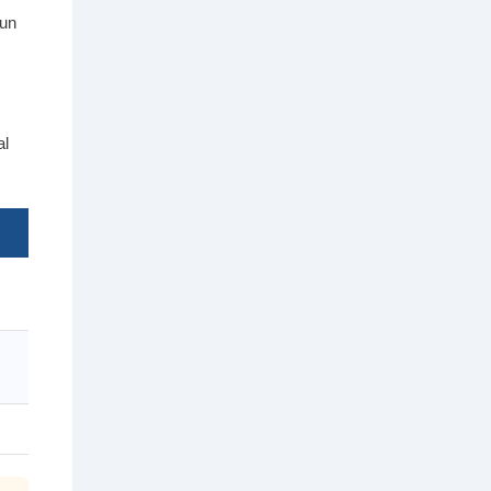
 un
al