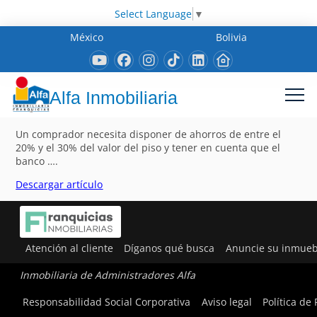
Select Language
▼
México
Bolivia
Alfa Inmobiliaria
Un comprador necesita disponer de ahorros de entre el
20% y el 30% del valor del piso y tener en cuenta que el
banco ….
Descargar artículo
Atención al cliente
Díganos qué busca
Anuncie su inmueb
Inmobiliaria de Administradores Alfa
Responsabilidad Social Corporativa
Aviso legal
Política de