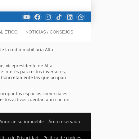
L ÉTICO
NOTICIAS / CONSEJOS
e la red inmobiliaria Alfa
e, vicepresidente de Alfa
ne interés para estos inversores,
. Concretamente las que ocupan
 ocupar los espacios comerciales
 estos activos cuentan aún con un
Anuncie su inmueble
Área reservada
lítica de Privacidad
Política de cookies