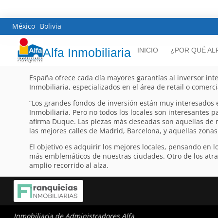
México
Bolivia
Alfa Inmobiliaria
INICIO
¿POR QUÉ AL
España ofrece cada día mayores garantías al inversor inte
Inmobiliaria, especializados en el área de retail o comerci
“Los grandes fondos de inversión están muy interesados e
Inmobiliaria. Pero no todos los locales son interesantes p
afirma Duque. Las piezas más deseadas son aquellas de 
las mejores calles de Madrid, Barcelona, y aquellas zonas 
El objetivo es adquirir los mejores locales, pensando en 
más emblemáticos de nuestras ciudades. Otro de los atrac
amplio recorrido al alza.
Inmobiliaria de Administradores Alfa