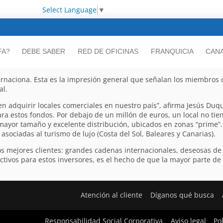
Select Language
▼
FA?
DEBE SABER
RED DE OFICINAS
FRANQUICIA
CANA
rnaciona. Esta es la impresión general que señalan los miembros d
al.
n adquirir locales comerciales en nuestro país”, afirma Jesús Duqu
ara estos fondos. Por debajo de un millón de euros, un local no tie
mayor tamaño y excelente distribución, ubicados en zonas “prime”
asociadas al turismo de lujo (Costa del Sol, Baleares y Canarias).
los mejores clientes: grandes cadenas internacionales, deseosas de
tivos para estos inversores, es el hecho de que la mayor parte de
Atención al cliente
Díganos qué busca
Responsabilidad Social Corporativa
Aviso legal
Po