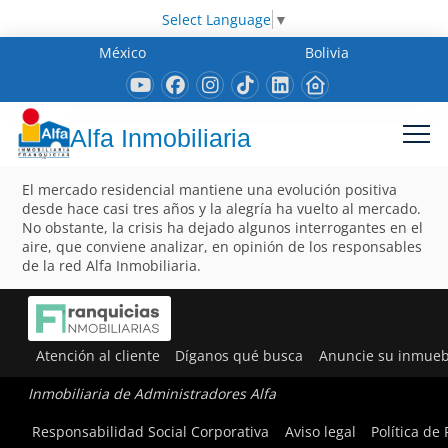
Select Language
▼
México
Bolivia
Alfa Inmobiliaria
El mercado residencial mantiene una evolución positiva
desde hace casi tres años y la alegría ha vuelto al mercado.
No obstante, la crisis ha dejado algunos interrogantes en el
aire, que conviene analizar, en opinión de los responsables
de la red Alfa Inmobiliaria.
Atención al cliente
Díganos qué busca
Anuncie su inmueb
Inmobiliaria de Administradores Alfa
Responsabilidad Social Corporativa
Aviso legal
Política de