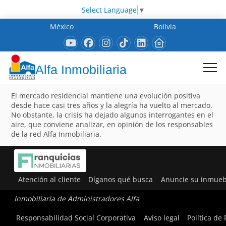
Select Language
▼
México
Bolivia
Alfa Inmobiliaria
El mercado residencial mantiene una evolución positiva
desde hace casi tres años y la alegría ha vuelto al mercado.
No obstante, la crisis ha dejado algunos interrogantes en el
aire, que conviene analizar, en opinión de los responsables
de la red Alfa Inmobiliaria.
Atención al cliente
Díganos qué busca
Anuncie su inmueb
Inmobiliaria de Administradores Alfa
Responsabilidad Social Corporativa
Aviso legal
Política de