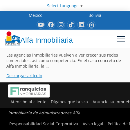
Select Language
▼
México
Bolivia
Alfa Inmobiliaria
Las agencias inmobiliarias vuelven a ver crecer sus redes
comerciales, así como competencia. En el caso concreto de
Alfa Inmobiliaria, la …
Descargar artículo
Atención al cliente
Díganos qué busca
Anuncie su inmueb
Inmobiliaria de Administradores Alfa
Responsabilidad Social Corporativa
Aviso legal
Política de