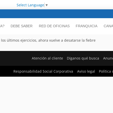
Select Language
▼
FA?
DEBE SABER
RED DE OFICINAS
FRANQUICIA
CANA
los últimos ejercicios, ahora vuelve a desatarse la fiebre
Atención al cliente
Díganos qué busca
Anunc
Responsabilidad Social Corporativa
Aviso legal
Política