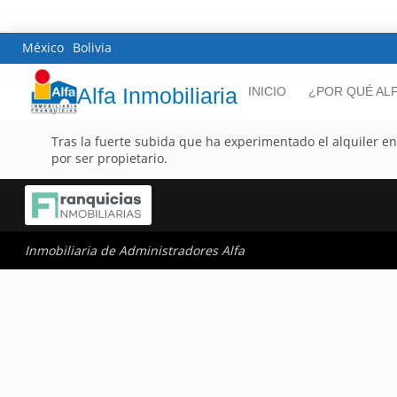
México
Bolivia
Alfa Inmobiliaria
INICIO
¿POR QUÉ AL
Tras la fuerte subida que ha experimentado el alquiler en 
por ser propietario.
Inmobiliaria de Administradores Alfa