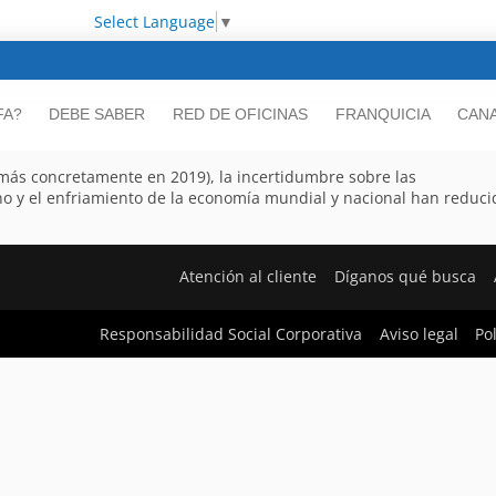
Select Language
▼
FA?
DEBE SABER
RED DE OFICINAS
FRANQUICIA
CANA
(y más concretamente en 2019), la incertidumbre sobre las
o y el enfriamiento de la economía mundial y nacional han reduci
Atención al cliente
Díganos qué busca
Responsabilidad Social Corporativa
Aviso legal
Po