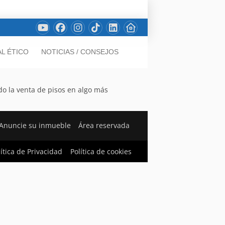
L ÉTICO
NOTICIAS / CONSEJOS
do la venta de pisos en algo más
Anuncie su inmueble
Área reservada
lítica de Privacidad
Política de cookies