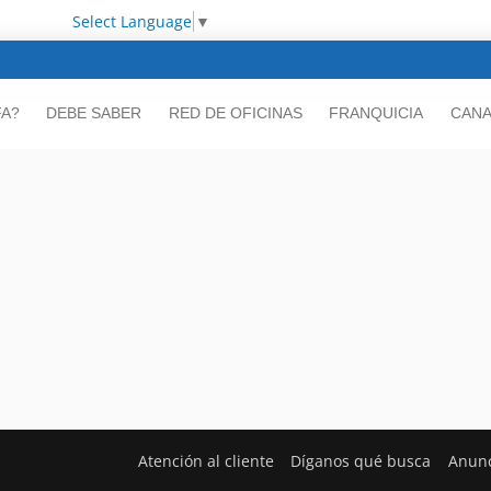
Select Language
▼
FA?
DEBE SABER
RED DE OFICINAS
FRANQUICIA
CANA
Atención al cliente
Díganos qué busca
Anunc