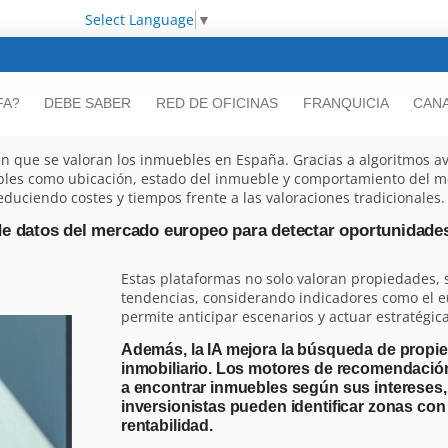
Select Language
▼
FA?
DEBE SABER
RED DE OFICINAS
FRANQUICIA
CANA
a en que se valoran los inmuebles en España. Gracias a algoritmos a
les como ubicación, estado del inmueble y comportamiento del me
educiendo costes y tiempos frente a las valoraciones tradicionales.
e datos del mercado europeo para detectar oportunidades
Estas plataformas no solo valoran propiedades,
tendencias, considerando indicadores como el eur
permite anticipar escenarios y actuar estratégi
Además, la IA mejora la búsqueda de propie
inmobiliario. Los motores de recomendació
a encontrar inmuebles según sus intereses,
inversionistas pueden identificar zonas con 
rentabilidad.