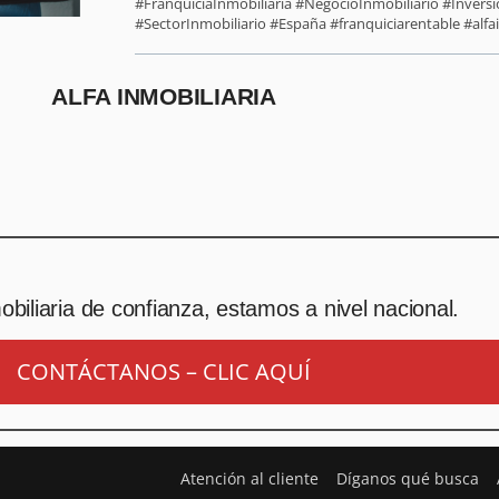
#FranquiciaInmobiliaria #NegocioInmobiliario #Inver
#SectorInmobiliario #España #franquiciarentable #alfai
ALFA INMOBILIARIA
biliaria de confianza, estamos a nivel nacional.
CONTÁCTANOS – CLIC AQUÍ
Atención al cliente
Díganos qué busca