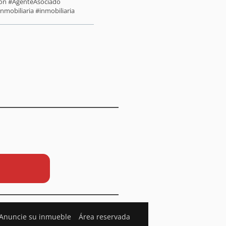
sión #AgenteAsociado
nmobiliaria #inmobiliaria
Anuncie su inmueble
Área reservada