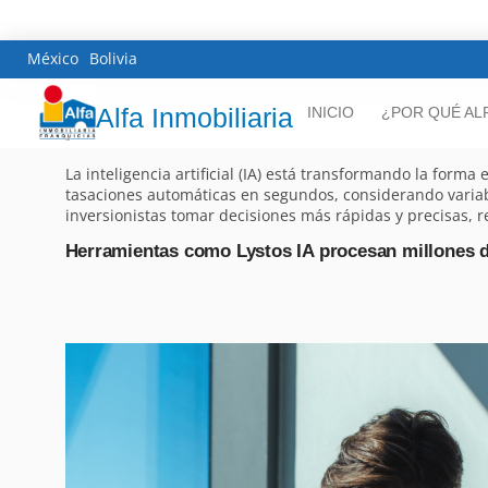
México
Bolivia
Alfa Inmobiliaria
INICIO
¿POR QUÉ AL
La inteligencia artificial (IA) está transformando la form
tasaciones automáticas en segundos, considerando variab
inversionistas tomar decisiones más rápidas y precisas, r
Herramientas como Lystos IA procesan millones d