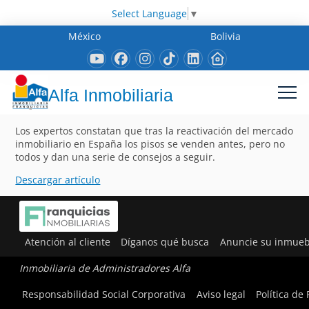
Select Language
▼
México
Bolivia
Alfa Inmobiliaria
Los expertos constatan que tras la reactivación del mercado
inmobiliario en España los pisos se venden antes, pero no
todos y dan una serie de consejos a seguir.
Descargar artículo
Atención al cliente
Díganos qué busca
Anuncie su inmueb
Inmobiliaria de Administradores Alfa
Responsabilidad Social Corporativa
Aviso legal
Política de