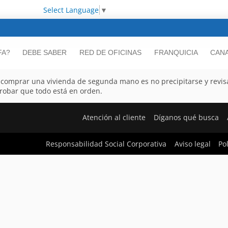
Select Language
▼
FA?
DEBE SABER
RED DE OFICINAS
FRANQUICIA
CANA
e comprar una vivienda de segunda mano es no precipitarse y revisa
robar que todo está en orden.
Atención al cliente
Díganos qué busca
Responsabilidad Social Corporativa
Aviso legal
Po