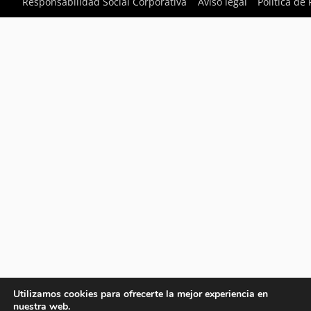
Responsabilidad Social Corporativa
Aviso legal
Política de
Utilizamos cookies para ofrecerte la mejor experiencia en
nuestra web.