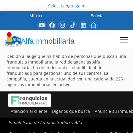
Select Language
▼
México
Bolivia
Alfa Inmobiliaria
Debido al auge que ha habido de personas que buscan una
franquicia inmobiliaria, la red de agencias Alfa
Inmobiliaria, ha definido cual es el pefil ideal del
franquiciado para gestionar uno de sus centros. La
compañía, cuenta en la actualidad con una cadena de 225
agencias inmobiliarias en activo.
Atención al cliente
Díganos qué busca
Anuncie su inmueb
Inmobiliaria de Administradores Alfa