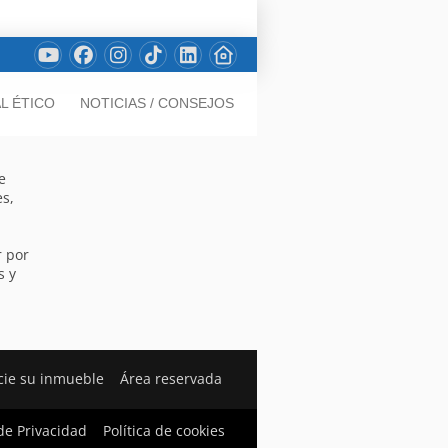
L ÉTICO
NOTICIAS / CONSEJOS
e
s,
r por
s y
ie su inmueble
Área reservada
 de Privacidad
Política de cookies