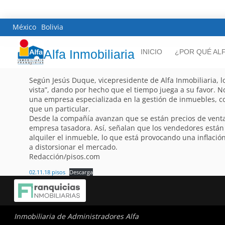
México
Bolivia
Alfa Inmobiliaria
INICIO
¿POR QUÉ AL
Según Jesús Duque, vicepresidente de Alfa Inmobiliaria, lo
vista”, dando por hecho que el tiempo juega a su favor. N
una empresa especializada en la gestión de inmuebles, 
que un particular.
Desde la compañía avanzan que se están precios de venta 
empresa tasadora. Así, señalan que los vendedores están
alquiler el inmueble, lo que está provocando una inflació
a distorsionar el mercado.
Redacción/pisos.com
02.11.18 pisos
Descarga
Inmobiliaria de Administradores Alfa