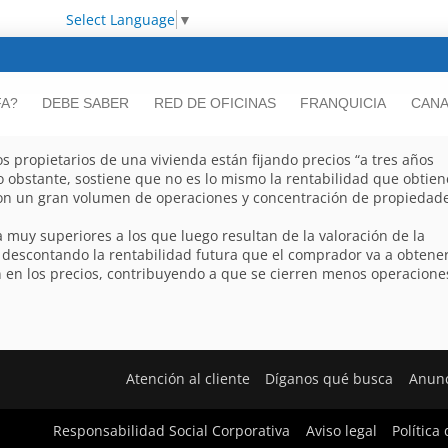
Select Language
▼
FA?
DEBE SABER
RED DE OFICINAS
FRANQUICIA
CANA
s propietarios de una vivienda están fijando precios “a tres años
o obstante, sostiene que no es lo mismo la rentabilidad que obtien
con un gran volumen de operaciones y concentración de propiedade
muy superiores a los que luego resultan de la valoración de la
 descontando la rentabilidad futura que el comprador va a obtene
n en los precios, contribuyendo a que se cierren menos operacione
Atención al cliente
Díganos qué busca
Anunc
Responsabilidad Social Corporativa
Aviso legal
Política