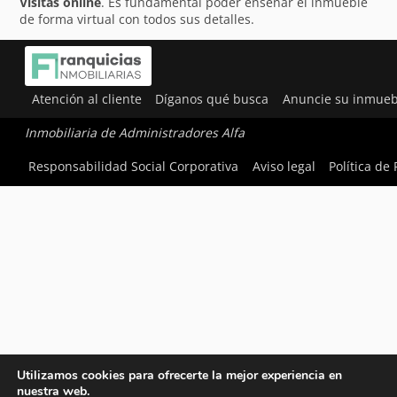
Visitas online
. Es fundamental poder enseñar el inmueble
de forma virtual con todos sus detalles.
Atención al cliente
Díganos qué busca
Anuncie su inmueb
Inmobiliaria de Administradores Alfa
Responsabilidad Social Corporativa
Aviso legal
Política de
Utilizamos cookies para ofrecerte la mejor experiencia en
nuestra web.