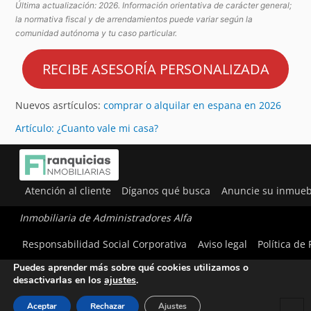
Última actualización: 2026. Información orientativa de carácter general;
la normativa fiscal y de arrendamientos puede variar según la
comunidad autónoma y tu caso particular.
RECIBE ASESORÍA PERSONALIZADA
Nuevos asrtículos:
comprar o alquilar en espana en 2026
Artículo: ¿Cuanto vale mi casa?
Atención al cliente
Díganos qué busca
Anuncie su inmueb
Inmobiliaria de Administradores Alfa
Utilizamos cookies para ofrecerte la mejor experiencia en
Responsabilidad Social Corporativa
Aviso legal
Política de
nuestra web.
Puedes aprender más sobre qué cookies utilizamos o
desactivarlas en los
ajustes
.
Aceptar
Rechazar
Ajustes