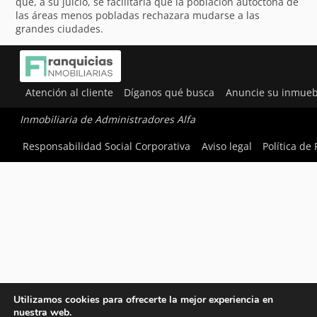
que, a su juicio, se facilitaría que la población autóctona de
las áreas menos pobladas rechazara mudarse a las
grandes ciudades.
Atención al cliente
Díganos qué busca
Anuncie su inmueb
Inmobiliaria de Administradores Alfa
Responsabilidad Social Corporativa
Aviso legal
Política de
Utilizamos cookies para ofrecerte la mejor experiencia en
nuestra web.