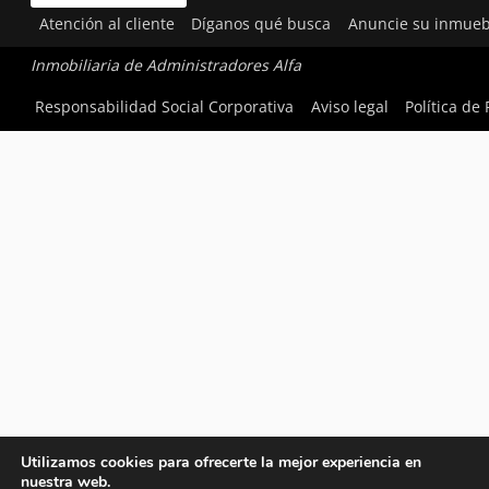
Atención al cliente
Díganos qué busca
Anuncie su inmueb
Inmobiliaria de Administradores Alfa
Responsabilidad Social Corporativa
Aviso legal
Política de
Utilizamos cookies para ofrecerte la mejor experiencia en
nuestra web.